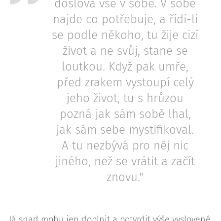
doslova vše v sobě. V sobě
najde co potřebuje, a řídí-li
se podle někoho, tu žije cizí
život a ne svůj, stane se
loutkou. Když pak umře,
před zrakem vystoupí celý
jeho život, tu s hrůzou
pozná jak sám sobě lhal,
jak sám sebe mystifikoval.
A tu nezbývá pro něj nic
jiného, než se vrátit a začít
znovu."
Já snad mohu jen doplnit a potvrdit výše vyslovené.