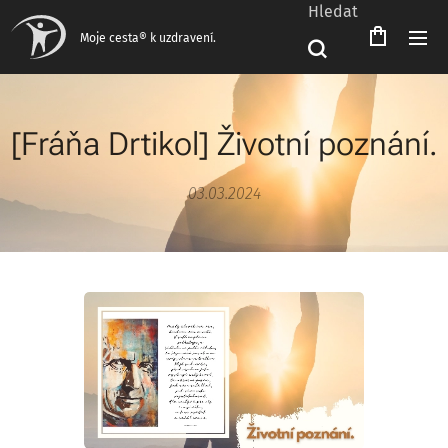
Hledat
Moje cesta® k uzdravení.
[Fráňa Drtikol] Životní poznání.
03.03.2024