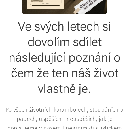
Ve svých letech si
dovolím sdílet
následující poznání o
čem že ten náš život
vlastně je.
Po všech životních karambolech, stoupáních a
pádech, úspěších i neúspěších, jak je
popisujeme v našem lineárním dualistickém