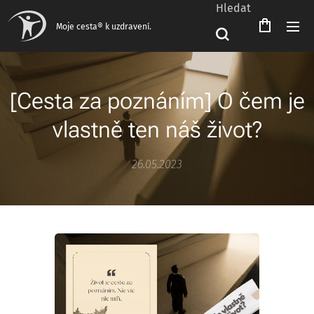
Hledat
Moje cesta® k uzdravení.
[Cesta za poznáním] O čem je
vlastně ten náš život?
26.05.2023