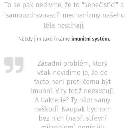
To se pak nedivme, že to "sebečistící" a
"samouzdravovací" mechanizmy našeho
těla nestíhají.
Někdy jim také říkáme
imunitní systém.
Zásadní problém, který
však nevidíme je, že de
facto není proti čemu být
imunní. Viry totiž neexistují.
A bakterie? Ty nám samy
neškodí. Naopak bychom
bez nich (např. střevní
mikrobiom) nepřežili