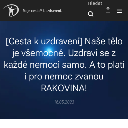
Hledat
Moje cesta® k uzdravení.
[Cesta k uzdravení] Naše tělo
je všemocné. Uzdraví se z
každé nemoci samo. A to platí
i pro nemoc zvanou
RAKOVINA!
16.05.2023