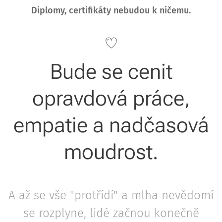
Diplomy, certifikáty nebudou k ničemu.
Bude se cenit
opravdová práce,
empatie a nadčasová
moudrost.
A až se vše "protřídí" a mlha nevědomí
se rozplyne, lidé začnou konečně