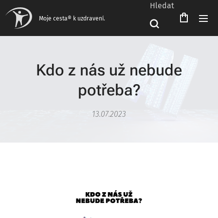
Hledat
Čeština‎
Moje cesta® k uzdravení.
Kdo z nás už nebude
potřeba?
13.07.2023