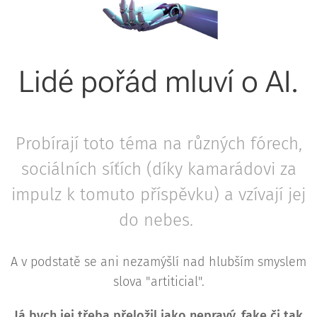
Lidé pořád mluví o AI.
Probírají toto téma na různých fórech,
sociálních síťích (díky kamarádovi za
impulz k tomuto příspěvku) a vzívají jej
do nebes.
A v podstatě se ani nezamýšlí nad hlubším smyslem
slova "artiticial".
Já bych jej třeba přeložil jako nepravý, fake či tak