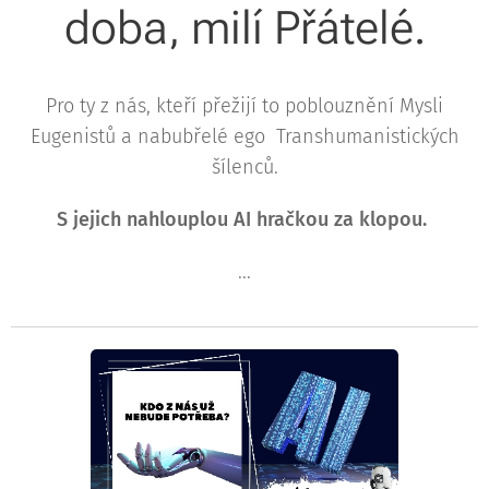
doba, milí Přátelé.
Pro ty z nás, kteří přežijí to poblouznění Mysli
Eugenistů a nabubřelé ego Transhumanistických
šílenců.
S jejich nahlouplou AI hračkou za klopou.
...