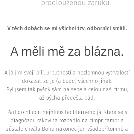
prodlouženou záruku.
V těch dobách se mi všichni tzv. odborníci smáli.
A měli mě za blázna.
A já jim svojí pílí, urputností a nezlomnou vytrvalostí
dokázal, že je (a bude) všechno jinak.
Byl jsem tak pyšný sám na sebe a celou naši firmu,
až pýcha předešla pád.
Pád do hlubin nejhlubšího titěrného já, které se s
diagnózou rakovina rozpadlo na cimpr campr a
zůstalo chvála Bohu nakonec jen všudepřítomné a