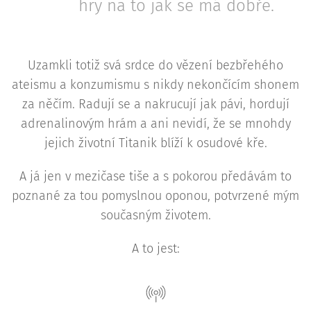
hry na to jak se má dobře.
Uzamkli totiž svá srdce do vězení bezbřehého
ateismu a konzumismu s nikdy nekončícím shonem
za něčím. Radují se a nakrucují jak pávi, hordují
adrenalinovým hrám a ani nevidí, že se mnohdy
jejich životní Titanik blíží k osudové kře.
A já jen v mezičase tiše a s pokorou předávám to
poznané za tou pomyslnou oponou, potvrzené mým
současným životem.
A to jest: