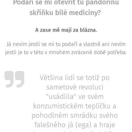
Podaří se mi otevřít tu pandořinu
skříňku bílé medicíny?
A zase mě mají za blázna.
Já nevím jestli se mi to podaří a vlastně ani nevím
jestli je to v této v mnohém zvrácené době potřeba.
Většina lidí se totiž po
sametové revoluci
"usádlila" ve svém
konzumistickém teplíčku a
pohodlném smrádku svého
falešného já (ega) a hraje