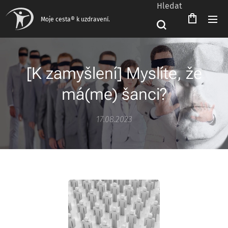
Hledat
Čeština‎
Moje cesta® k uzdravení.
[K zamyšlení] Myslíte, že
má(me) šanci?
17.08.2023