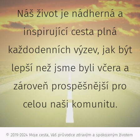
Náš život je nádherná a
inspirující cesta plná
každodenních výzev, jak být
lepší než jsme byli včera a
zároveň prospěšnější pro
celou naši komunitu.
© 2019-2024 Moje cesta, Váš průvodce zdravým a spokojeným životem