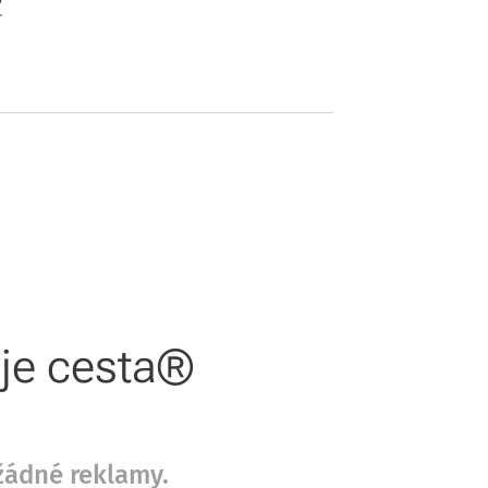
?
oje cesta®
žádné reklamy.