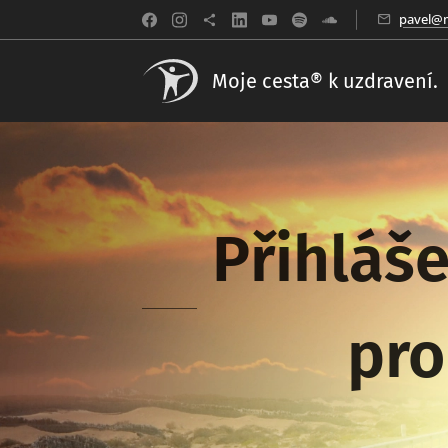
pavel@m
Moje cesta® k uzdravení.
Přihláše
pro