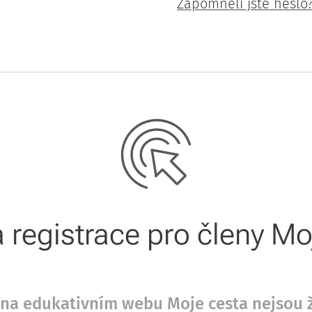
Zapomněli jste heslo
registrace pro členy M
že na edukativním webu Moje cesta nejsou 