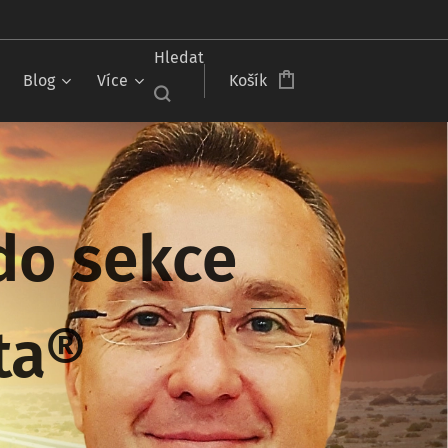
Čeština‎
Hledat
Blog
Více
Košík
 do sekce
sta®