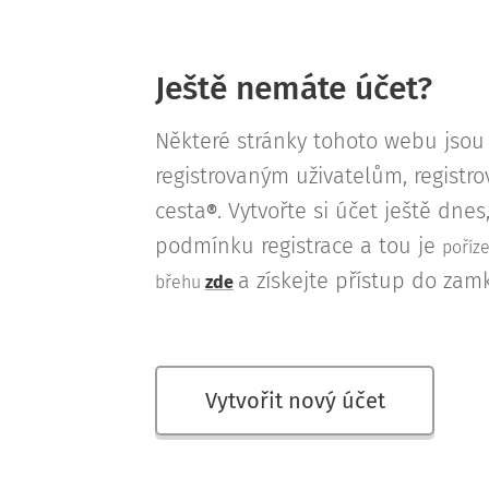
Ještě nemáte účet?
Některé stránky tohoto webu jso
registrovaným uživatelům, regist
cesta
. Vytvořte si účet ještě dne
®
podmínku registrace a tou je
poříz
a získejte přístup do zam
břehu
zde
Vytvořit nový účet