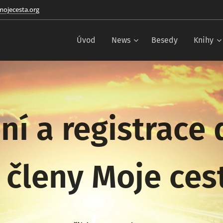
ojecesta.org
Úvod
News
Besedy
Knihy
ní a registrace
 členy Moje ce