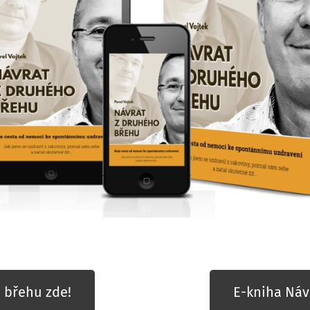
 břehu zde!
E-kniha Náv