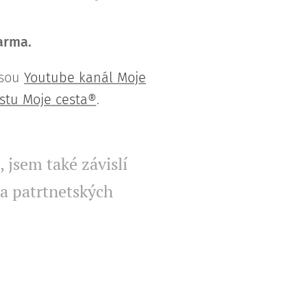
darma.
jsou
Youtube kanál Moje
stu Moje cesta®
.
 jsem také závislí
a patrtnetských