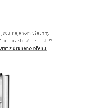
e jsou nejenom všechny
u/videocastu Moje cesta®
vrat z druhého břehu.