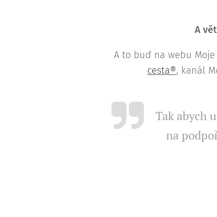
A vět
A to buď na webu Moje 
cesta®
, kanál M
Tak abych ud
na podpoř