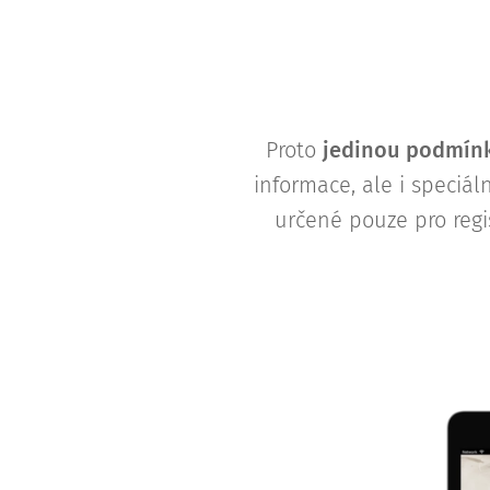
Proto
j
edinou podmínk
informace, ale i speciá
určené pouze pro regi