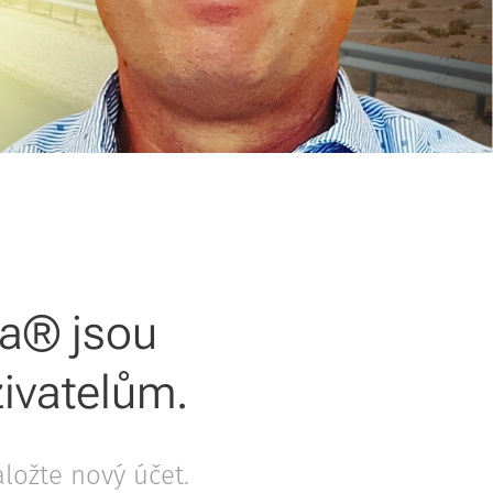
ta® jsou
ivatelům.
aložte nový účet.