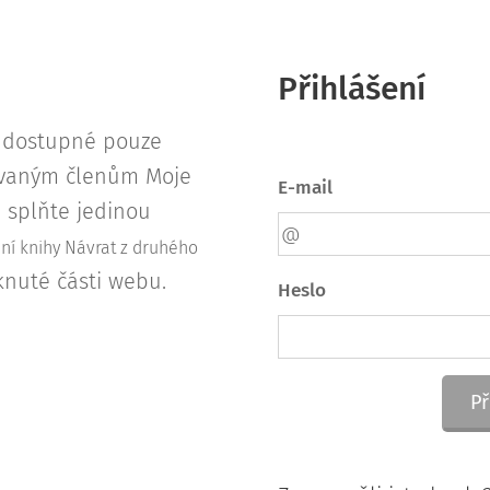
Přihlášení
u dostupné pouze
rovaným členům Moje
E-mail
s, splňte jedinou
ení knihy Návrat z druhého
knuté části webu.
Heslo
Př