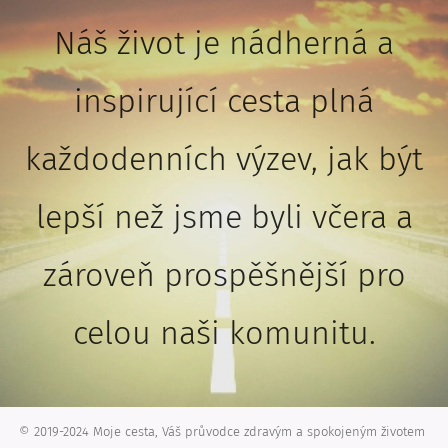
Náš život je nádherná a
inspirující cesta plná
každodenních výzev, jak být
lepší než jsme byli včera a
zároveň prospěšnější pro
celou naši komunitu.
© 2019-2024 Moje cesta, Váš průvodce zdravým a spokojeným životem