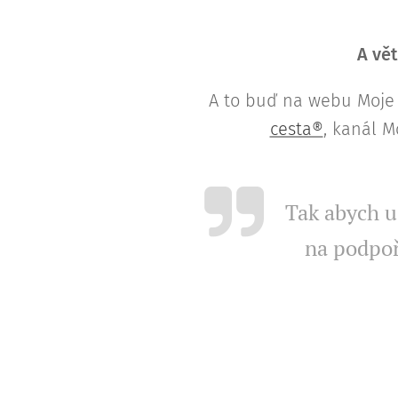
A vět
A to buď na webu Moje 
cesta®
, kanál M
Tak abych ud
na podpoř