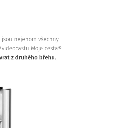
e jsou nejenom všechny
u/videocastu Moje cesta®
vrat z druhého břehu.