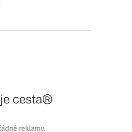
?
oje cesta®
žádné reklamy.