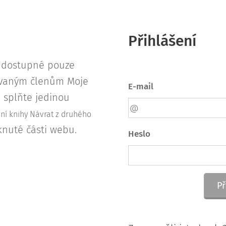
Přihlášení
u dostupné pouze
rovaným členům Moje
E-mail
s, splňte jedinou
ení knihy Návrat z druhého
knuté části webu.
Heslo
Př