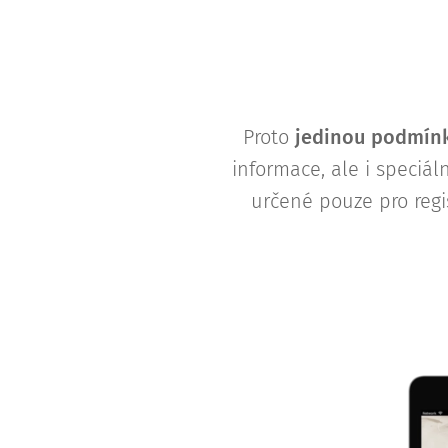
Proto
j
edinou podmínk
informace, ale i speciá
určené pouze pro regi