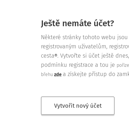
Ještě nemáte účet?
Některé stránky tohoto webu jso
registrovaným uživatelům, regist
cesta
. Vytvořte si účet ještě dne
®
podmínku registrace a tou je
poříz
a získejte přístup do zam
břehu
zde
Vytvořit nový účet