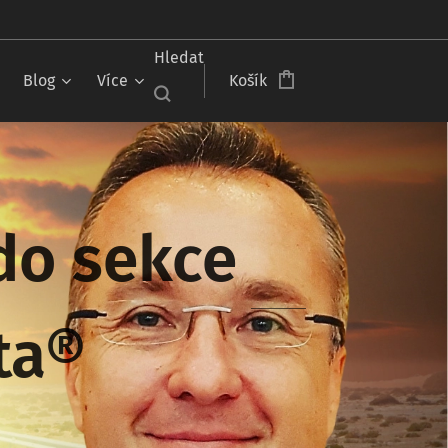
Čeština‎
Hledat
Blog
Více
Košík
 do sekce
sta®