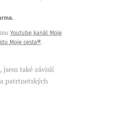
darma.
jsou
Youtube kanál Moje
stu Moje cesta®
.
 jsem také závislí
a patrtnetských