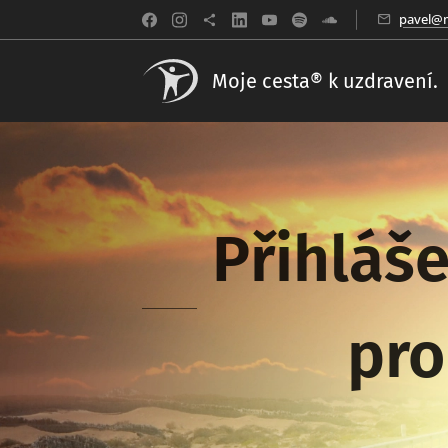
pavel@m
Moje cesta® k uzdravení.
Přihláše
pro