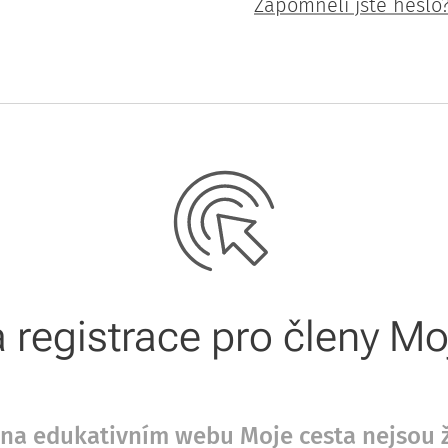
Zapomněli jste heslo
registrace pro členy M
že na edukativním webu Moje cesta nejsou 