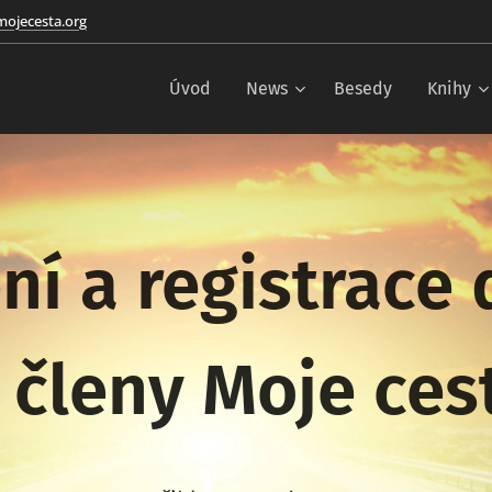
ojecesta.org
Úvod
News
Besedy
Knihy
ní a registrace
 členy Moje ce