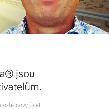
ta® jsou
ivatelům.
aložte nový účet.