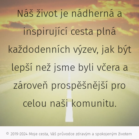
Náš život je nádherná a
inspirující cesta plná
každodenních výzev, jak být
lepší než jsme byli včera a
zároveň prospěšnější pro
celou naši komunitu.
© 2019-2024 Moje cesta, Váš průvodce zdravým a spokojeným životem