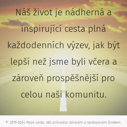
Náš život je nádherná a
inspirující cesta plná
každodenních výzev, jak být
lepší než jsme byli včera a
zároveň prospěšnější pro
celou naši komunitu.
© 2019-2024 Moje cesta, Váš průvodce zdravým a spokojeným životem