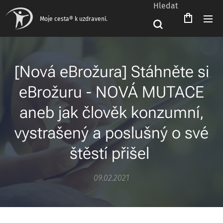
Hledat
Moje cesta® k uzdravení.
[Nová eBrožura] Stáhněte si
eBrožuru - NOVÁ MUTACE
aneb jak člověk konzumní,
vystrašený a poslušný o své
štěstí přišel
09.02.2021