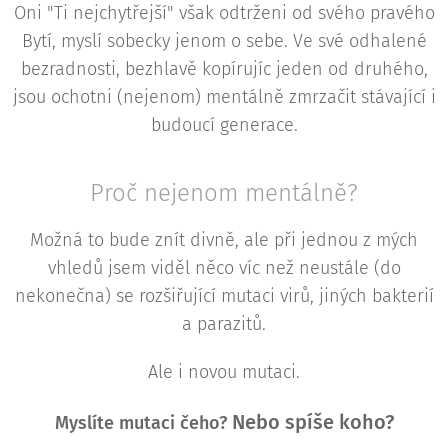
Oni "Ti nejchytřejší" však odtrženi od svého pravého
Bytí, myslí sobecky jenom o sebe. Ve své odhalené
bezradnosti, bezhlavě kopírujíc jeden od druhého,
jsou ochotni (nejenom) mentálně zmrzačit stávající i
budoucí generace.
Proč nejenom mentálně?
Možná to bude znít divně, ale při jednou z mých
vhledů jsem viděl něco víc než neustále (do
nekonečna) se rozšiřující mutaci virů, jiných bakterií
a parazitů.
Ale i novou mutaci.
Nebo spíše koho?
Myslíte mutaci čeho?