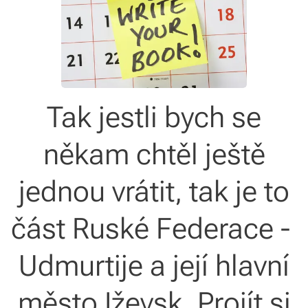
Tak jestli bych se
někam chtěl ještě
jednou vrátit, tak je to
část Ruské Federace -
Udmurtije a její hlavní
město Iževsk. Projít si