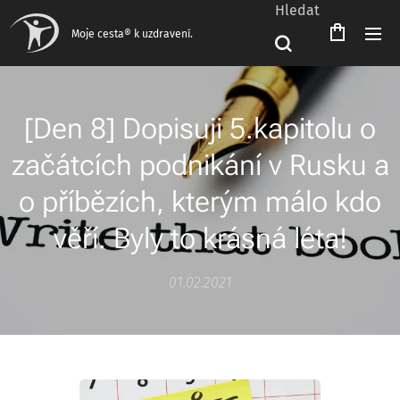
Hledat
Moje cesta® k uzdravení.
[Den 8] Dopisuji 5.kapitolu o
začátcích podnikání v Rusku a
o příbězích, kterým málo kdo
věří. Byly to krásná léta!
01.02.2021