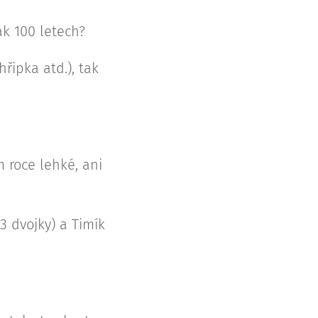
ak 100 letech?
hřipka atd.), tak
m roce lehké, ani
3 dvojky) a Timík