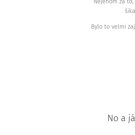
Nejenom za to, 
šik
Bylo to velmi za
No a j