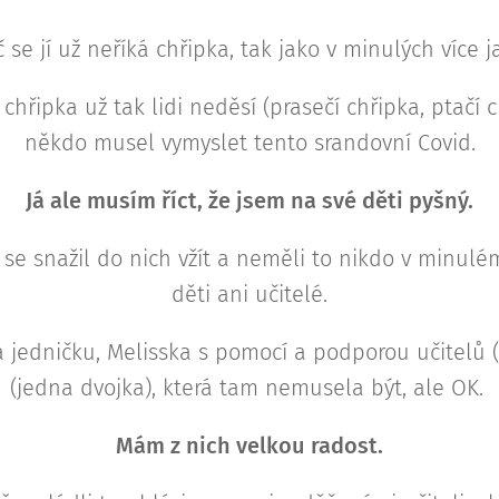
 se jí už neříká chřipka, tak jako v minulých více j
 chřipka už tak lidi neděsí (prasečí chřipka, ptačí c
někdo musel vymyslet tento srandovní Covid.
Já ale musím říct, že jsem na své děti pyšný.
se snažil do nich vžít a neměli to nikdo v minulé
děti ani učitelé.
na jedničku, Melisska s pomocí a podporou učitelů (
(jedna dvojka), která tam nemusela být, ale OK.
Mám z nich velkou radost.