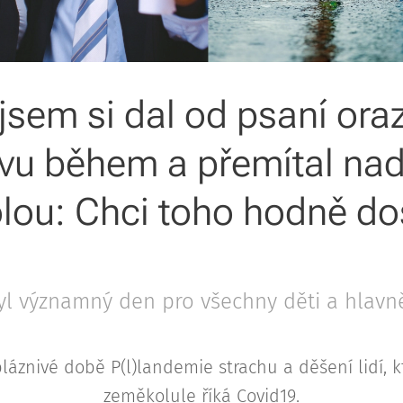
sem si dal od psaní oraz,
avu během a přemítal nad
olou: Chci toho hodně d
l významný den pro všechny děti a hlavně
láznivé době P(l)landemie strachu a děšení lidí, k
zeměkolule říká Covid19.