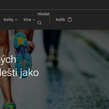
Hledat
Knihy
Více
Košík
mých
ešti jako