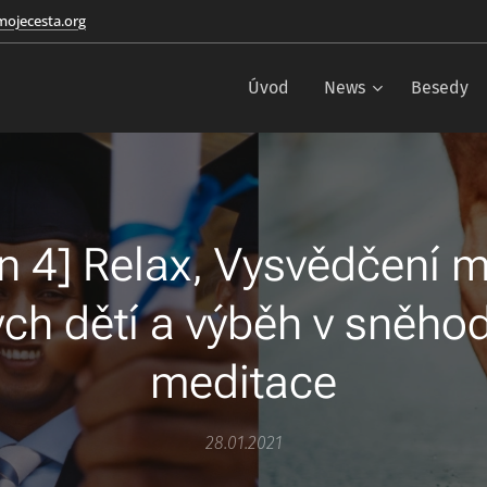
ojecesta.org
Úvod
News
Besedy
n 4] Relax, Vysvědčení 
ch dětí a výběh v sněhod
meditace
28.01.2021