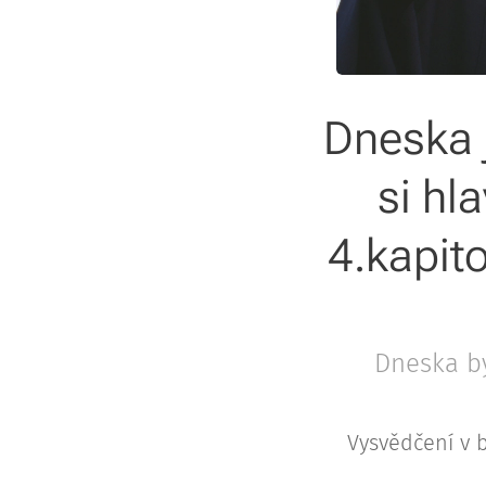
Dneska j
si hl
4.kapit
Dneska by
Vysvědčení v b