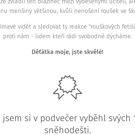
že zvládli ten blázinec mezi vyděšenými učiteli, al
anu menšiny většinou, kvůli nenošení roušek ve šk
jímavé vidět a sledovat ty reakce "rouškových feti
proti nám - lidem kteří rádi svobodně dýcháme.
Děťátka moje, jste skvělé!
á jsem si v podvečer vyběhl svých 
sněhodešti.