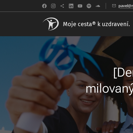
pavel@m
Moje cesta® k uzdravení.
[De
milovaný