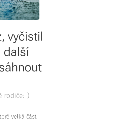
 vyčistil
 další
osáhnout
 rodiče:-)
teré velká část