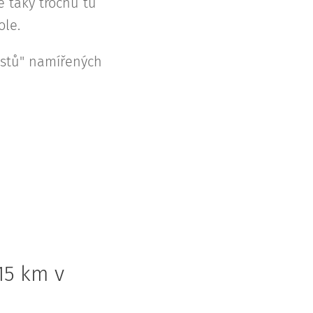
e taky trochu tu
ole.
šistů" namířených
15 km v