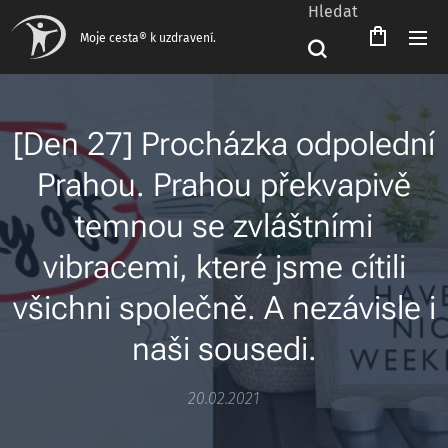
Hledat
Moje cesta® k uzdravení.
[Den 27] Procházka odpolední
Prahou. Prahou překvapivě
temnou se zvláštními
vibracemi, které jsme cítili
všichni společně. A nezávisle i
naši sousedi.
20.02.2021