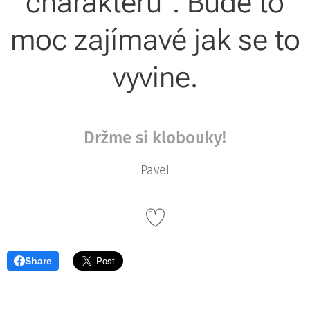
charakterů". Bude to
moc zajímavé jak se to
vyvine.
Držme si klobouky!
Pavel
Share