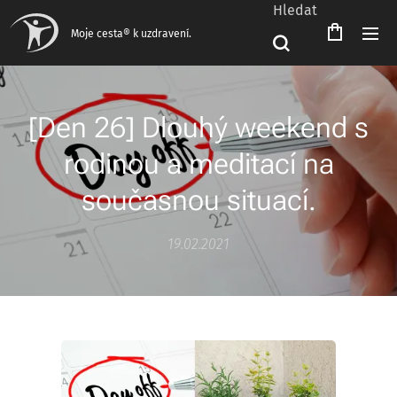
Hledat
Moje cesta® k uzdravení.
[Den 26] Dlouhý weekend s
rodinou a meditací na
současnou situací.
19.02.2021