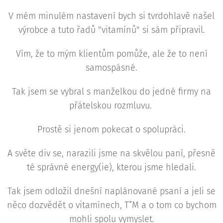
V mém minulém nastavení bych si tvrdohlavě našel
výrobce a tuto řadů "vitamínů" si sám připravil.
Vím, že to mým klientům pomůže, ale že to není
samospásné.
Tak jsem se vybral s manželkou do jedné firmy na
přátelskou rozmluvu.
Prostě si jenom pokecat o spolupráci.
A světe div se, narazili jsme na skvělou paní, přesně
té správné energy(ie), kterou jsme hledali.
Tak jsem odložil dnešní naplánované psaní a jeli se
něco dozvědět o vitamínech, TˇM a o tom co bychom
mohli spolu vymyslet.