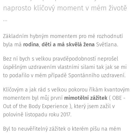
naprosto klíčový moment v mém životě
...
Základním hybným momentem pro mé rozhodnutí
byla má
rodina
,
děti a má skvělá žena
Světlana.
Bez ní bych s velkou pravděpodobností neprošel
úspěšným uzdravením vlastními silami tak jak se mi
to podařilo v mém případě Spontánního uzdravení.
Klíčovým a jak rád s velkou pokorou říkám kvantovým
momentem byl můj první
mimotělní zážitek
( OBE -
Out of the Body Experience ), který jsem zažil v
polovině listopadu roku 2017.
Byl to neuvěřitelný zážitek o kterém píšu na mém