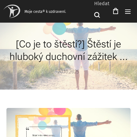
Hledat
Čeština‎
Moje cesta® k uzdravení.
[Co je to štěstí?] Štěstí je
hluboký duchovní zážitek ...
20.10.2025