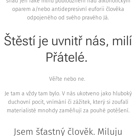
snad jen fake mlhu poblouznění nad alkoholickým
oparem a/nebo antidepresivní euforii člověka
odpojeného od svého pravého Já.
Štěstí je uvnitř nás, milí
Přátelé.
Věřte nebo ne.
Je tam a vždy tam bylo. V nás ukotveno jako hluboký
duchovní pocit, vnímání či zážitek, který si zoufalí
materialisté mnohdy zaměňují za pouhé potěšení.
Jsem šťastný člověk. Miluju