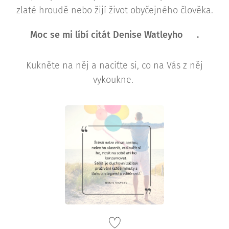
zlaté hroudě nebo žijí život obyčejného člověka.
Moc se mi líbí citát Denise Watleyho ✍️.
Kukněte na něj a naciťte si, co na Vás z něj
vykoukne.