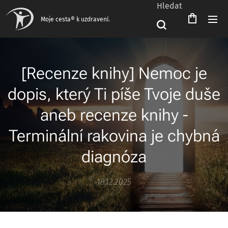
Hledat
Čeština‎
Moje cesta® k uzdravení.
[Recenze knihy] Nemoc je
dopis, který Ti píše Tvoje duše
aneb recenze knihy -
Terminální rakovina je chybná
diagnóza
18.12.2025