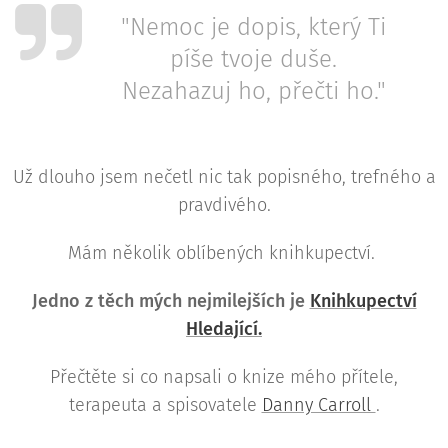
"Nemoc je dopis, který Ti
píše tvoje duše.
Nezahazuj ho, přečti ho."
Už dlouho jsem nečetl nic tak popisného, trefného a
pravdivého.
Mám několik oblíbených knihkupectví.
Jedno z těch mých nejmilejších je
Knihkupectví
Hledající.
Přečtěte si co napsali o knize mého přítele,
terapeuta a spisovatele
Danny Carroll
.