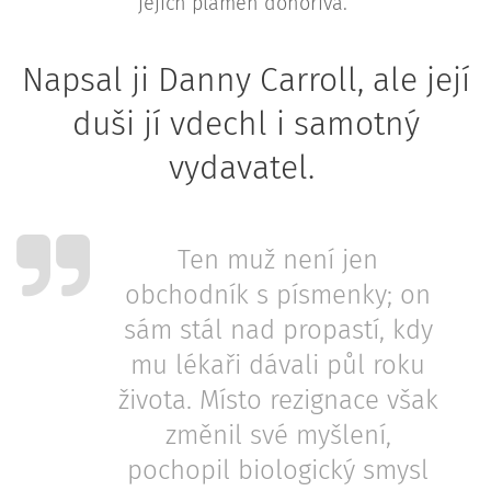
jejich plamen dohořívá.
Napsal ji Danny Carroll, ale její
duši jí vdechl i samotný
vydavatel.
Ten muž není jen
obchodník s písmenky; on
sám stál nad propastí, kdy
mu lékaři dávali půl roku
života. Místo rezignace však
změnil své myšlení,
pochopil biologický smysl