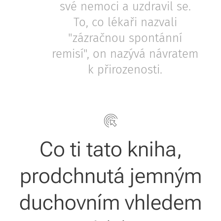
své nemoci a uzdravil se.
To, co lékaři nazvali
"zázračnou spontánní
remisí", on nazývá návratem
k přirozenosti.
Co ti tato kniha,
prodchnutá jemným
duchovním vhledem