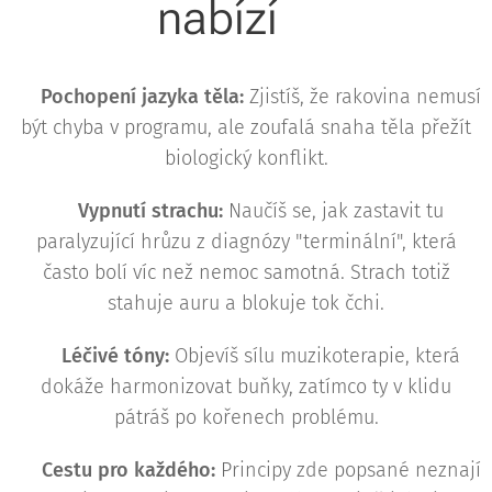
nabízí❔️
⚪️
Pochopení jazyka těla:
Zjistíš, že rakovina nemusí
být chyba v programu, ale zoufalá snaha těla přežít
biologický konflikt.
⚪️
Vypnutí strachu:
Naučíš se, jak zastavit tu
paralyzující hrůzu z diagnózy "terminální", která
často bolí víc než nemoc samotná. Strach totiž
stahuje auru a blokuje tok čchi.
⚪️
Léčivé tóny:
Objevíš sílu muzikoterapie, která
dokáže harmonizovat buňky, zatímco ty v klidu
pátráš po kořenech problému.
⚪️
Cestu pro každého:
Principy zde popsané neznají