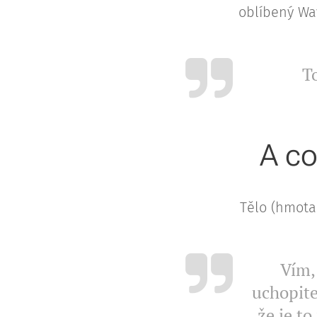
oblíbený Wa
T
A co
Tělo (hmota
Vím, 
uchopitel
že je to