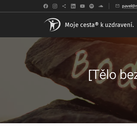
pavel@m
Moje cesta® k uzdravení.
[Tělo be