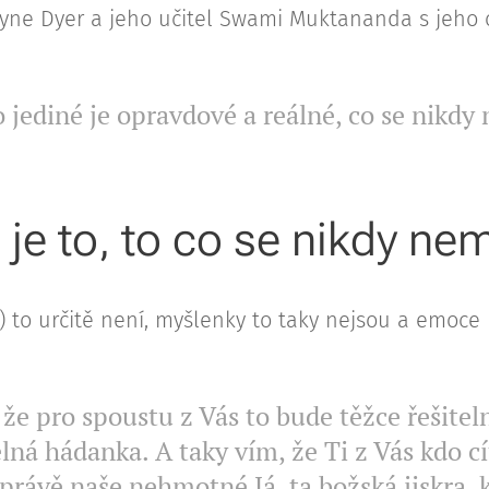
yne Dyer a jeho učitel Swami Muktananda s jeho o
o jediné je opravdové a reálné, co se nikdy
 je to, to co se nikdy ne
) to určitě není, myšlenky to taky nejsou a emoce 
že pro spoustu z Vás to bude těžce řešiteln
ná hádanka. A taky vím, že Ti z Vás kdo cítí
 právě naše nehmotné Já, ta božská jiskra, k