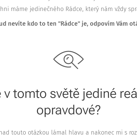
chni máme jedinečného Rádce, který nám vždy spr
ud nevíte kdo to ten "Rádce" je, odpovím Vám ot
 v tomto světě jediné re
opravdové?
nad touto otázkou lámal hlavu a nakonec mi s r