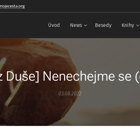
ojecesta.org
Úvod
News
Besedy
Knihy
z Duše] Nenechejme se 
03.08.2022