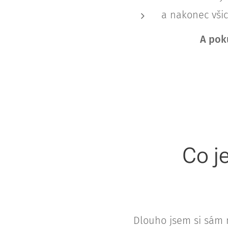
a nakonec vši
A pok
Co je
Dlouho jsem si sám 