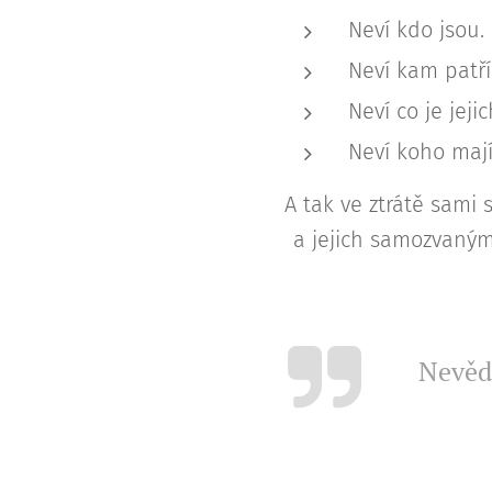
Neví kdo jsou.
Neví kam patří
Neví co je jeji
Neví koho mají
A tak ve ztrátě sami
a jejich samozvaným
Nevědí