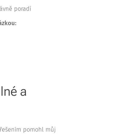
ávně poradí
ázkou:
álné a
ozřešením pomohl můj