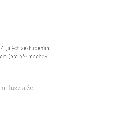
 či jiných seskupením
 tom (pro ně) mnohdy
om iluze a že