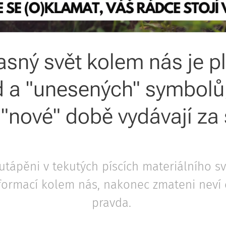
sný svět kolem nás je pln
 a "unesených" symbolů
v "nové" době vydávají za 
tápěni v tekutých píscích materiálního sv
formací kolem nás, nakonec zmateni neví c
pravda.