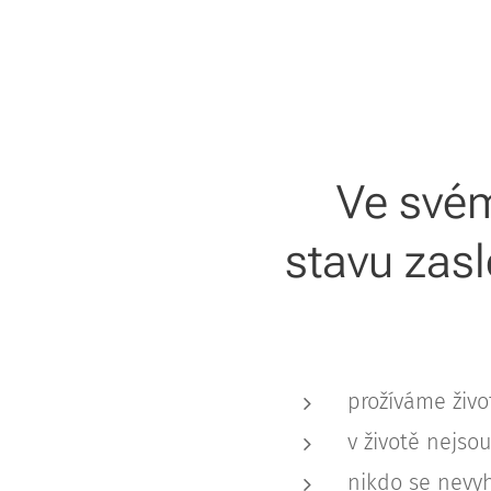
Ve své
stavu zasl
prožíváme život
v životě nejso
nikdo se nevy