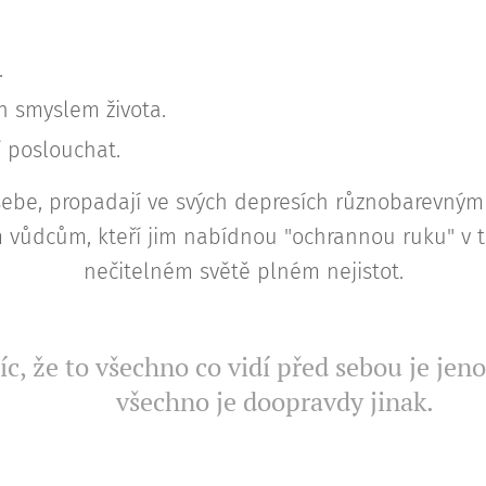
.
ch smyslem života.
 poslouchat.
 sebe, propadají ve svých depresích různobarevným
 vůdcům, kteří jim nabídnou "ochrannou ruku" v
nečitelném světě plném nejistot.
c, že to všechno co vidí před sebou je jen
všechno je doopravdy jinak.