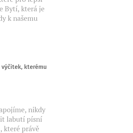
Bytí, která je
ždy k našemu
 výčitek, kterému
napojíme, nikdy
 labutí písní
, které právě