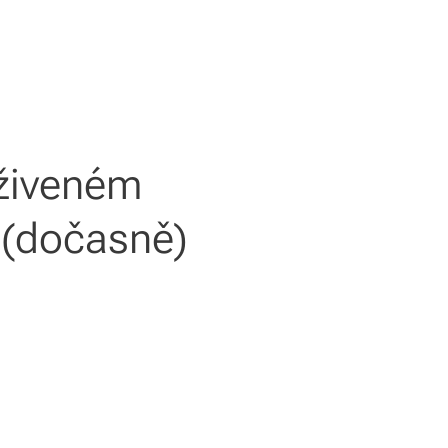
živeném
ž (dočasně)