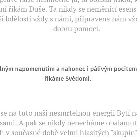
í říkám Duše. Ta nikdy se neměnící esense 
ší bdělosti vždy s námi, připravena nám v
dobru pomoci.
elným napomenutím a nakonec i pálivým pocitem
říkáme Svědomí.
se na tuto naši nesmrtelnou energii Bytí 
sami. A pak se nikdy nenecháme obalamutit
h v současné době velmi hlasitých "skupin"