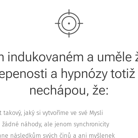
m indukovaném a uměle 
epenosti a hypnózy toti
nechápou, že:
 takový, jaký si vytvoříme ve své Mysli
u žádné náhody, ale jenom synchronicity
hne následkům svých činů a ani myšlenek