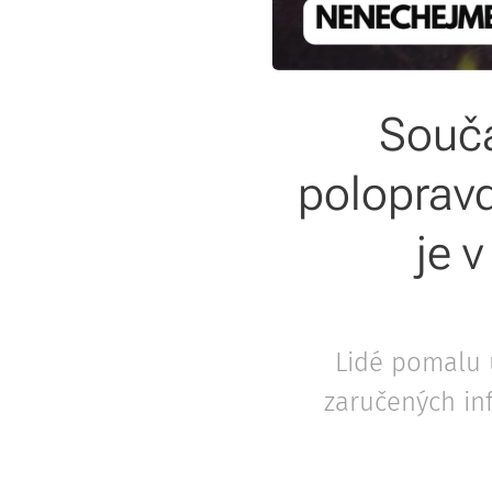
Souča
polopravd
je 
Lidé pomalu u
zaručených in