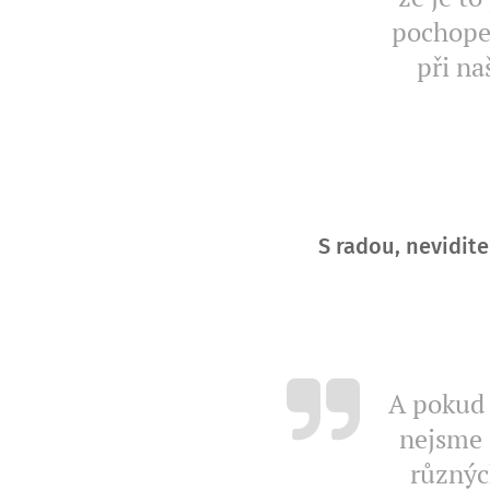
pochopen
při na
S radou, nevidit
A pokud 
nejsme 
různýc