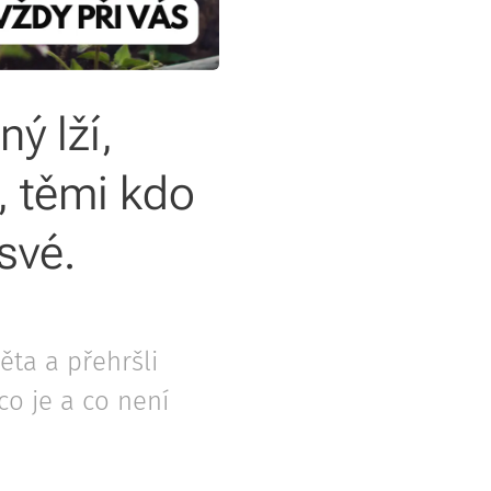
ý lží,
, těmi kdo
své.
ěta a přehršli
o je a co není