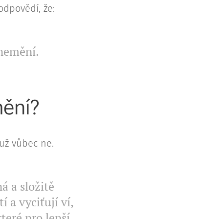
dpovědí, že:
 nemění.
mění?
už vůbec ne.
á a složitě
 a vyciťují ví,
teré pro lepší