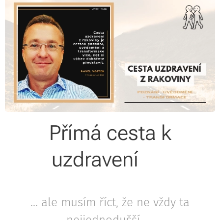
Přímá cesta k
uzdravení 🎗
... ale musím říct, že ne vždy ta
nejjednodušší ...