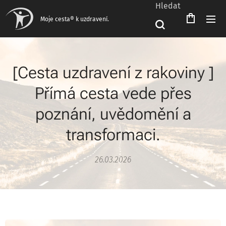
Hledat
Čeština‎
Moje cesta® k uzdravení.
[Cesta uzdravení z rakoviny ]
Přímá cesta vede přes
poznání, uvědomění a
transformaci.
26.03.2026