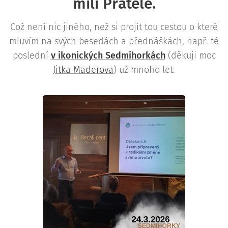
milí Přátelé.
Což není nic jiného, než si projít tou cestou o které
mluvím na svých besedách a přednáškách, např. té
poslední
v ikonických Sedmihorkách
(děkuji moc
Jitka Maderova
) už mnoho let.