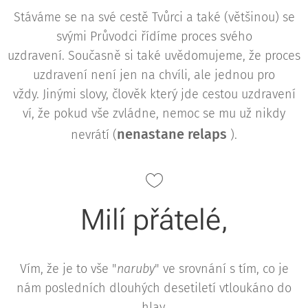
Stáváme se na své cestě Tvůrci a také (většinou) se
svými Průvodci řídíme proces svého
uzdravení. Současně si také uvědomujeme, že proces
uzdravení není jen na chvíli, ale jednou pro
vždy. Jinými slovy, člověk který jde cestou uzdravení
ví, že pokud vše zvládne, nemoc se mu už nikdy
nenastane relaps ️
nevrátí (
).
Milí přátelé,
Vím, že je to vše "
naruby
" ve srovnání s tím, co je
nám posledních dlouhých desetiletí vtloukáno do
hlav.