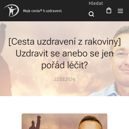
Hledat
Čeština‎
Moje cesta® k uzdravení.
[Cesta uzdravení z rakoviny]
Uzdravit se anebo se jen
pořád léčit?
22.03.2024