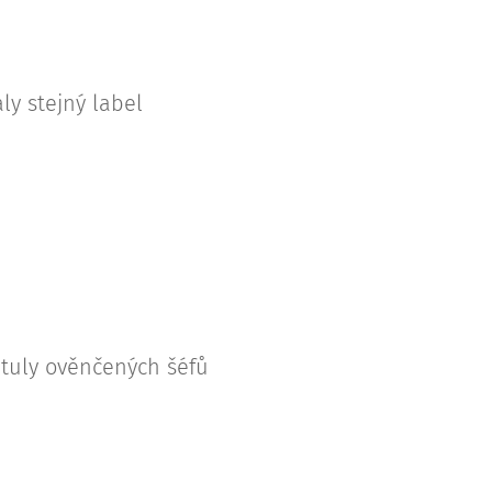
ly stejný label 👉
tituly ověnčených šéfů