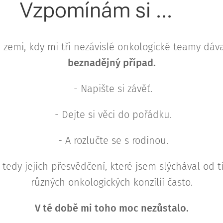
Vzpomínám si ... 💛
zemi, kdy mi tři nezávislé onkologické teamy dáva
beznadějný případ.
- Napište si závěť.
- Dejte si věci do pořádku.
- A rozlučte se s rodinou.
tedy jejich přesvědčení, které jsem slýchával od 
různých onkologických konzílií často.
V té době mi toho moc nezůstalo.