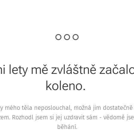
i lety mě zvláštně začalo
koleno.
zy mého těla neposlouchal, možná jim dostatečně
zem. Rozhodl jsem si jej uzdravit sám - vědomě jse
běhání.