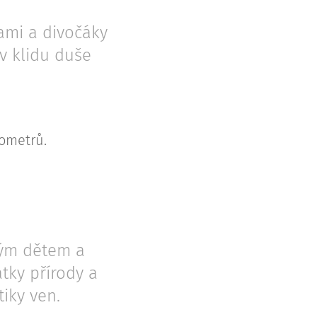
kami a divočáky
 v klidu duše
lometrů.
mým dětem a
tky přírody a
iky ven.