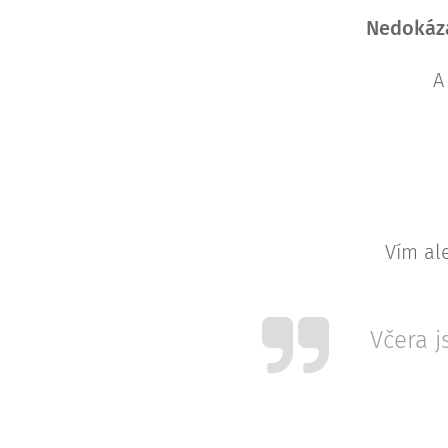
Nedokáza
A
Vím ale
Včera j