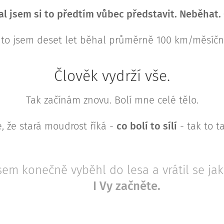
l jsem si to předtím vůbec představit. Neběhat. 
 to jsem deset let běhal průměrně 100 km/měsíčn
Člověk vydrží vše.
Tak začínám znovu. Bolí mne celé tělo.
, že stará moudrost říká -
co bolí to sílí
- tak to t
sem konečně vyběhl do lesa a vrátil se jak
I Vy začněte.