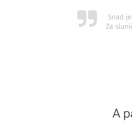
Snad je
Za sluní
A p