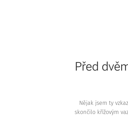
Před dvěm
Nějak jsem ty vzka
skončilo křížovým va