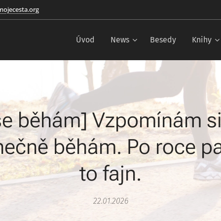
ojecesta.org
Úvod
News
Besedy
Knihy
se běhám] Vzpomínám si .
nečně běhám. Po roce pau
to fajn.
22.01.2026