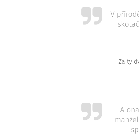
V přírod
skotač
Za ty d
A ona
manželc
sp