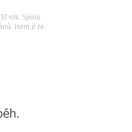
37.rok. Spolu.
nů. Jsem jí za
běh.