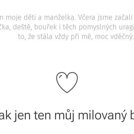
n moje děti a manželka. Včera jsme začali 
čka, deště, bouřek i těch pomyslných uragá
to, že stála vždy při mě, moc vděčný.
ak jen ten můj milovaný 