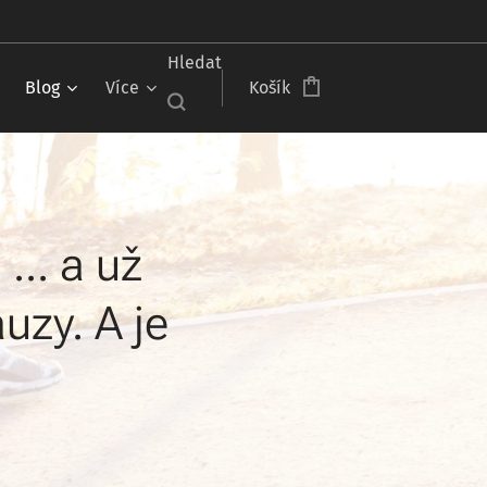
Čeština‎
Hledat
Blog
Více
Košík
.. a už
zy. A je