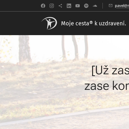
pavel@m
Moje cesta® k uzdravení.
[Už za
zase ko