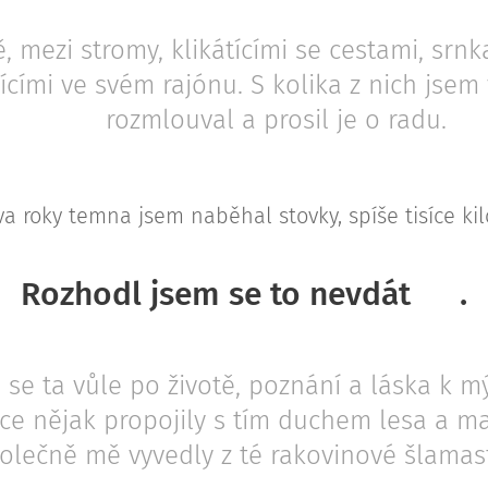
ě, mezi stromy, klikátícími se cestami, srn
ícími ve svém rajónu. S kolika z nich jsem
rozmlouval a prosil je o radu.
va roky temna jsem naběhal stovky, spíše tisíce ki
Rozhodl jsem se to nevdát 👊.
 se ta vůle po životě, poznání a láska k 
e nějak propojily s tím duchem lesa a ma
olečně mě vyvedly z té rakovinové šlamast