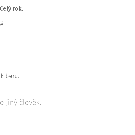
Celý rok.
ě.
ak beru.
o jiný člověk.