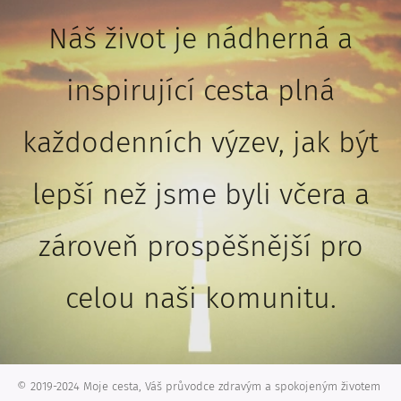
Náš život je nádherná a
inspirující cesta plná
každodenních výzev, jak být
lepší než jsme byli včera a
zároveň prospěšnější pro
celou naši komunitu.
© 2019-2024 Moje cesta, Váš průvodce zdravým a spokojeným životem